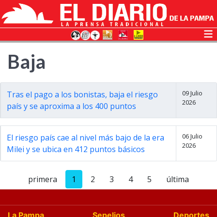
Baja
09 Julio
Tras el pago a los bonistas, baja el riesgo
2026
país y se aproxima a los 400 puntos
06 Julio
El riesgo país cae al nivel más bajo de la era
2026
Milei y se ubica en 412 puntos básicos
primera
1
2
3
4
5
última
La Pampa
Sepelios
Deportes