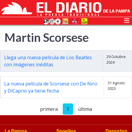
Martin Scorsese
29 Octubre
Llega una nueva película de Los Beatles
2024
con imágenes inéditas
31 Agosto
La nueva película de Scorsese con De Niro
2023
y DiCaprio ya tiene fecha
primera
1
última
La Pampa
Sepelios
Deportes