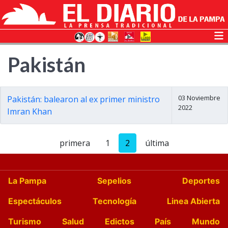
Pakistán
03 Noviembre
Pakistán: balearon al ex primer ministro
2022
Imran Khan
primera
1
2
última
La Pampa
Sepelios
Deportes
Espectáculos
Tecnología
Linea Abierta
Turismo
Salud
Edictos
País
Mundo