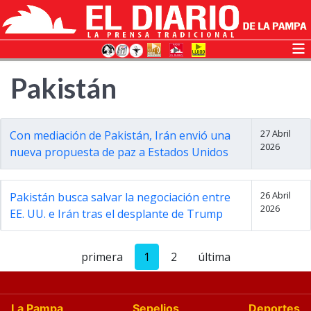
Pakistán
27 Abril
Con mediación de Pakistán, Irán envió una
2026
nueva propuesta de paz a Estados Unidos
26 Abril
Pakistán busca salvar la negociación entre
2026
EE. UU. e Irán tras el desplante de Trump
primera
1
2
última
La Pampa
Sepelios
Deportes