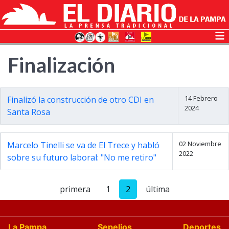
Finalización
14 Febrero
Finalizó la construcción de otro CDI en
2024
Santa Rosa
02 Noviembre
Marcelo Tinelli se va de El Trece y habló
2022
sobre su futuro laboral: "No me retiro"
primera
1
2
última
La Pampa
Sepelios
Deportes