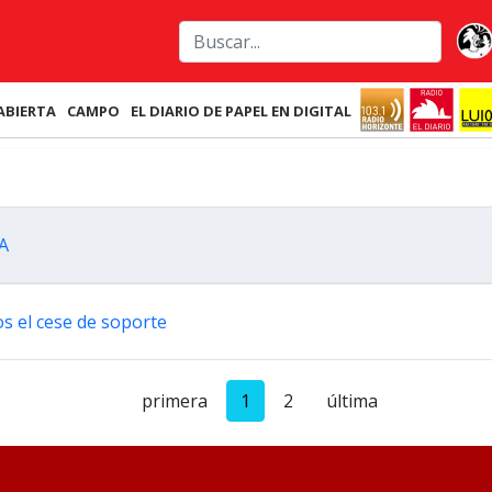
ABIERTA
CAMPO
EL DIARIO DE PAPEL EN DIGITAL
MA
os el cese de soporte
primera
1
2
última