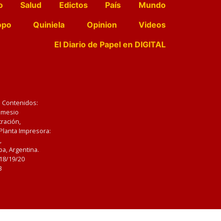
o
Salud
Edictos
País
Mundo
opo
Quiniela
Opinion
Videos
El Diario de Papel en DIGITAL
e Contenidos:
Nemesio
ración,
 Planta Impresora:
,
a, Argentina.
/18/19/20
3