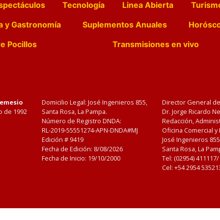
spectáculos
Tecnología
Linea Abierta
Turism
a y Gastronomía
Suplementos Anuales
Horósc
e Pocillos
Transmisiones en vivo
Nemesio
Domicilio Legal: José Ingenieros 855,
Director General d
o de 1992
Santa Rosa, La Pampa.
Dr. Jorge Ricardo 
Número de Registro DNDA:
Redacción, Administ
RL-2019-55551274-APN-DNDA#MJ
Oficina Comercial y
Edición #
9419
José Ingenieros 855
Fecha de Edición:
8/08/2026
Santa Rosa, La Pamp
Fecha de Inicio: 19/10/2000
Tel: (02954) 411117
Cel: +54 2954 53521