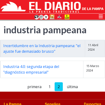
industria pampeana
11 Abril
Incertidumbre en la Industria pampeana: "el
2024
ajuste fue demasiado brusco"
15 Marzo
Industria 4.0: segunda etapa del
2024
"diagnóstico empresarial"
primera
1
2
última
La Pampa
Sepelios
Deportes