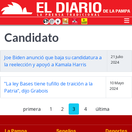
Candidato
21 Julio
Joe Biden anunció que baja su candidatura a
2024
la reelección y apoyó a Kamala Harris
10 Mayo
"La ley Bases tiene tufillo de traición a la
2024
Patria", dijo Grabois
primera
1
2
3
4
última
La Pampa
Sepelios
Deportes