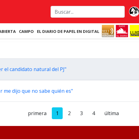
ABIERTA
CAMPO
EL DIARIO DE PAPEL EN DIGITAL
r el candidato natural del PJ"
ier me dijo que no sabe quién es"
primera
1
2
3
4
última