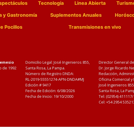
spectáculos
Tecnología
Linea Abierta
Turism
a y Gastronomía
Suplementos Anuales
Horósc
e Pocillos
Transmisiones en vivo
Nemesio
Domicilio Legal: José Ingenieros 855,
Director General d
o de 1992
Santa Rosa, La Pampa.
Dr. Jorge Ricardo 
Número de Registro DNDA:
Redacción, Administ
RL-2019-55551274-APN-DNDA#MJ
Oficina Comercial y
Edición #
9417
José Ingenieros 855
Fecha de Edición:
6/08/2026
Santa Rosa, La Pamp
Fecha de Inicio: 19/10/2000
Tel: (02954) 411117
Cel: +54 2954 53521