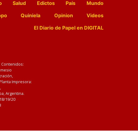
o
Salud
Edictos
País
Mundo
opo
Quiniela
Opinion
Videos
El Diario de Papel en DIGITAL
e Contenidos:
Nemesio
ración,
 Planta Impresora:
,
a, Argentina.
/18/19/20
3