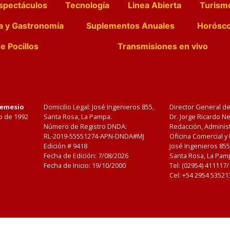
spectáculos
Tecnología
Linea Abierta
Turism
a y Gastronomía
Suplementos Anuales
Horósc
e Pocillos
Transmisiones en vivo
Nemesio
Domicilio Legal: José Ingenieros 855,
Director General d
o de 1992
Santa Rosa, La Pampa.
Dr. Jorge Ricardo 
Número de Registro DNDA:
Redacción, Administ
RL-2019-55551274-APN-DNDA#MJ
Oficina Comercial y
Edición #
9418
José Ingenieros 855
Fecha de Edición:
7/08/2026
Santa Rosa, La Pamp
Fecha de Inicio: 19/10/2000
Tel: (02954) 411117
Cel: +54 2954 53521