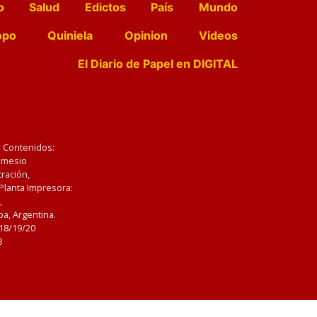
o
Salud
Edictos
País
Mundo
opo
Quiniela
Opinion
Videos
El Diario de Papel en DIGITAL
e Contenidos:
Nemesio
ración,
 Planta Impresora:
,
a, Argentina.
/18/19/20
3