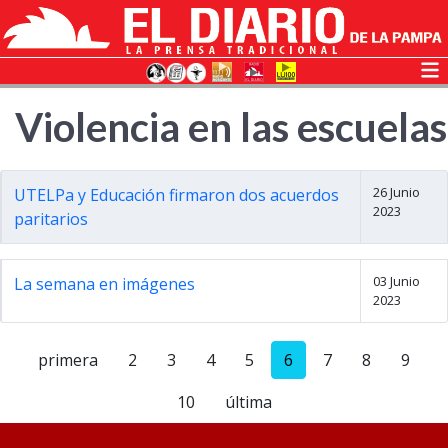
Violencia en las escuelas
26 Junio
UTELPa y Educación firmaron dos acuerdos
2023
paritarios
03 Junio
La semana en imágenes
2023
primera
2
3
4
5
6
7
8
9
10
última