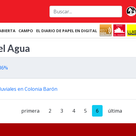
ABIERTA
CAMPO
EL DIARIO DE PAPEL EN DIGITAL
el Agua
 36%
luviales en Colonia Barón
primera
2
3
4
5
6
última