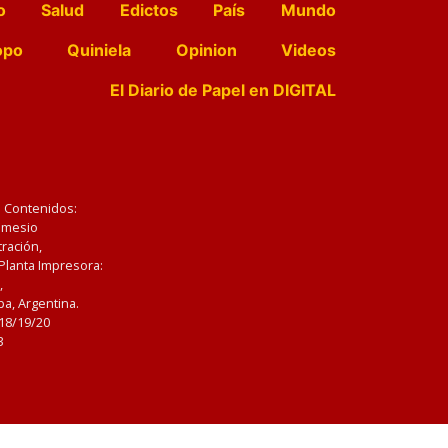
o
Salud
Edictos
País
Mundo
opo
Quiniela
Opinion
Videos
El Diario de Papel en DIGITAL
e Contenidos:
Nemesio
ración,
 Planta Impresora:
,
a, Argentina.
/18/19/20
3