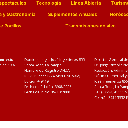
spectáculos
Tecnología
Linea Abierta
Turism
a y Gastronomía
Suplementos Anuales
Horósc
e Pocillos
Transmisiones en vivo
Nemesio
Domicilio Legal: José Ingenieros 855,
Director General d
o de 1992
Santa Rosa, La Pampa.
Dr. Jorge Ricardo 
Número de Registro DNDA:
Redacción, Administ
RL-2019-55551274-APN-DNDA#MJ
Oficina Comercial y
Edición #
9419
José Ingenieros 855
Fecha de Edición:
8/08/2026
Santa Rosa, La Pamp
Fecha de Inicio: 19/10/2000
Tel: (02954) 411117
Cel: +54 2954 53521