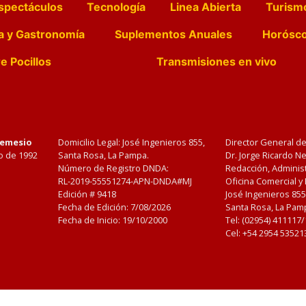
spectáculos
Tecnología
Linea Abierta
Turism
a y Gastronomía
Suplementos Anuales
Horósc
e Pocillos
Transmisiones en vivo
Nemesio
Domicilio Legal: José Ingenieros 855,
Director General d
o de 1992
Santa Rosa, La Pampa.
Dr. Jorge Ricardo 
Número de Registro DNDA:
Redacción, Administ
RL-2019-55551274-APN-DNDA#MJ
Oficina Comercial y
Edición #
9418
José Ingenieros 855
Fecha de Edición:
7/08/2026
Santa Rosa, La Pamp
Fecha de Inicio: 19/10/2000
Tel: (02954) 411117
Cel: +54 2954 53521