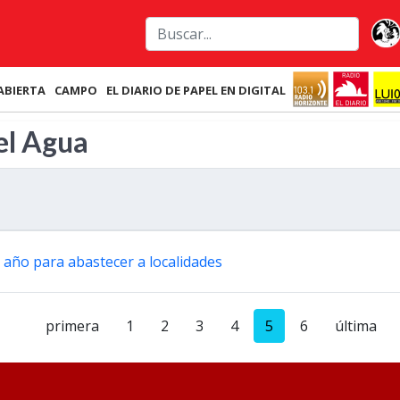
ABIERTA
CAMPO
EL DIARIO DE PAPEL EN DIGITAL
el Agua
l año para abastecer a localidades
primera
1
2
3
4
5
6
última