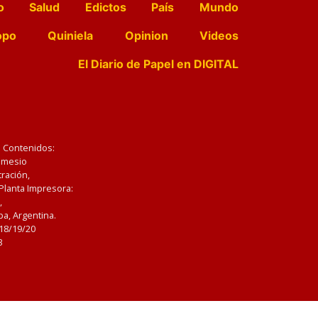
o
Salud
Edictos
País
Mundo
opo
Quiniela
Opinion
Videos
El Diario de Papel en DIGITAL
e Contenidos:
Nemesio
ración,
 Planta Impresora:
,
a, Argentina.
/18/19/20
3