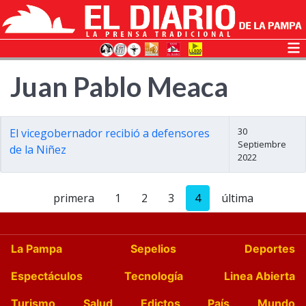
Juan Pablo Meaca
30
El vicegobernador recibió a defensores
Septiembre
de la Niñez
2022
primera
1
2
3
4
última
La Pampa
Sepelios
Deportes
Espectáculos
Tecnología
Linea Abierta
Turismo
Salud
Edictos
País
Mundo