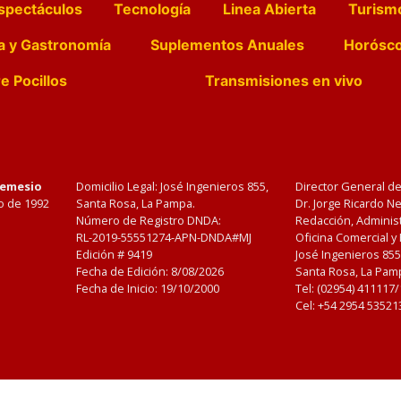
spectáculos
Tecnología
Linea Abierta
Turism
a y Gastronomía
Suplementos Anuales
Horósc
e Pocillos
Transmisiones en vivo
Nemesio
Domicilio Legal: José Ingenieros 855,
Director General d
o de 1992
Santa Rosa, La Pampa.
Dr. Jorge Ricardo 
Número de Registro DNDA:
Redacción, Administ
RL-2019-55551274-APN-DNDA#MJ
Oficina Comercial y
Edición #
9419
José Ingenieros 855
Fecha de Edición:
8/08/2026
Santa Rosa, La Pamp
Fecha de Inicio: 19/10/2000
Tel: (02954) 411117
Cel: +54 2954 53521