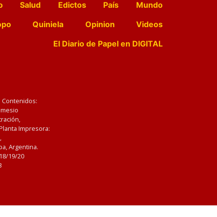
o
Salud
Edictos
País
Mundo
opo
Quiniela
Opinion
Videos
El Diario de Papel en DIGITAL
e Contenidos:
Nemesio
ración,
 Planta Impresora:
,
a, Argentina.
/18/19/20
3