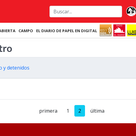
ABIERTA
CAMPO
EL DIARIO DE PAPEL EN DIGITAL
tro
o y detenidos
primera
1
2
última