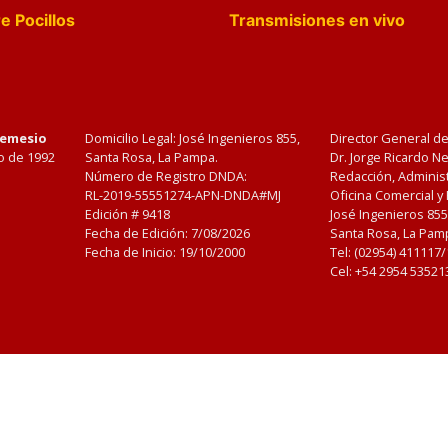
e Pocillos
Transmisiones en vivo
Nemesio
Domicilio Legal: José Ingenieros 855,
Director General d
o de 1992
Santa Rosa, La Pampa.
Dr. Jorge Ricardo 
Número de Registro DNDA:
Redacción, Administ
RL-2019-55551274-APN-DNDA#MJ
Oficina Comercial y
Edición #
9418
José Ingenieros 855
Fecha de Edición:
7/08/2026
Santa Rosa, La Pamp
Fecha de Inicio: 19/10/2000
Tel: (02954) 411117
Cel: +54 2954 53521