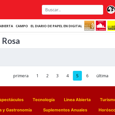
ABIERTA
CAMPO
EL DIARIO DE PAPEL EN DIGITAL
a Rosa
primera
1
2
3
4
5
6
última
spectáculos
Tecnología
Linea Abierta
Turism
a y Gastronomía
Suplementos Anuales
Horósc