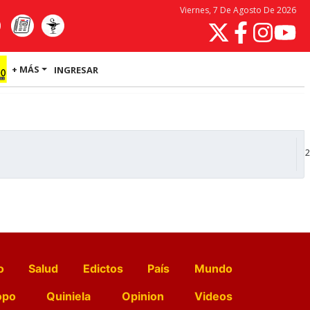
Viernes, 7 De Agosto De 2026
+ MÁS
INGRESAR
2
o
Salud
Edictos
País
Mundo
opo
Quiniela
Opinion
Videos