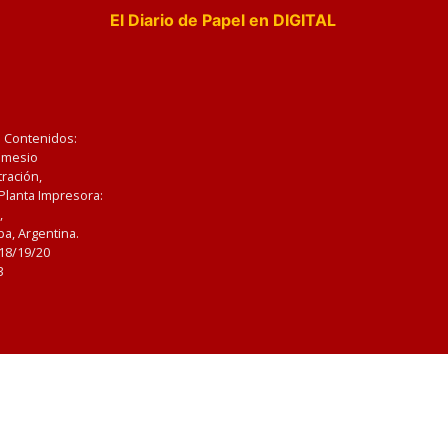
El Diario de Papel en DIGITAL
e Contenidos:
Nemesio
ración,
 Planta Impresora:
,
a, Argentina.
/18/19/20
3