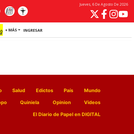
Jueves, 6 De Agosto De 2026
+ MÁS
INGRESAR
o
Salud
Edictos
País
Mundo
opo
Quiniela
Opinion
Videos
El Diario de Papel en DIGITAL