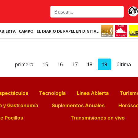
ABIERTA
CAMPO
EL DIARIO DE PAPEL EN DIGITAL
primera
15
16
17
18
19
última
spectáculos
Tecnología
Linea Abierta
Turism
a y Gastronomía
Suplementos Anuales
Horósc
e Pocillos
Transmisiones en vivo