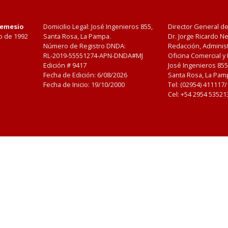
Nemesio
Domicilio Legal: José Ingenieros 855,
Director General d
o de 1992
Santa Rosa, La Pampa.
Dr. Jorge Ricardo 
Número de Registro DNDA:
Redacción, Administ
RL-2019-55551274-APN-DNDA#MJ
Oficina Comercial y
Edición #
9417
José Ingenieros 855
Fecha de Edición:
6/08/2026
Santa Rosa, La Pamp
Fecha de Inicio: 19/10/2000
Tel: (02954) 411117
Cel: +54 2954 53521