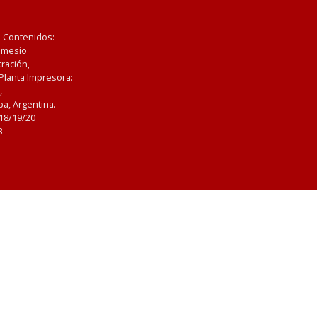
e Contenidos:
Nemesio
ración,
 Planta Impresora:
,
a, Argentina.
/18/19/20
3