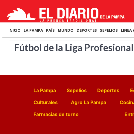
INICIO
LA PAMPA
PAÍS
MUNDO
DEPORTES
SEPELIOS
LINEA 
Fútbol de la Liga Profesional
La Pampa
Sepelios
Deportes
E
Culturales
Agro La Pampa
Cocin
Farmacias de turno
Entr