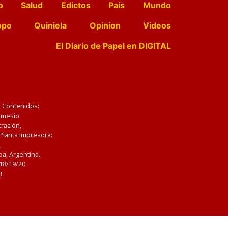
o
Salud
Edictos
País
Mundo
opo
Quiniela
Opinion
Videos
El Diario de Papel en DIGITAL
e Contenidos:
Nemesio
ración,
 Planta Impresora:
,
a, Argentina.
/18/19/20
3