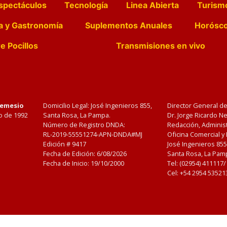
spectáculos
Tecnología
Linea Abierta
Turism
a y Gastronomía
Suplementos Anuales
Horósc
e Pocillos
Transmisiones en vivo
Nemesio
Domicilio Legal: José Ingenieros 855,
Director General d
o de 1992
Santa Rosa, La Pampa.
Dr. Jorge Ricardo 
Número de Registro DNDA:
Redacción, Administ
RL-2019-55551274-APN-DNDA#MJ
Oficina Comercial y
Edición #
9417
José Ingenieros 855
Fecha de Edición:
6/08/2026
Santa Rosa, La Pamp
Fecha de Inicio: 19/10/2000
Tel: (02954) 411117
Cel: +54 2954 53521