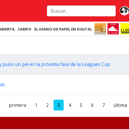
ABIERTA
CAMPO
EL DIARIO DE PAPEL EN DIGITAL
y puso un pie en la próxima fase de la Leagues Cup
ías
primera
1
2
3
4
5
6
7
última