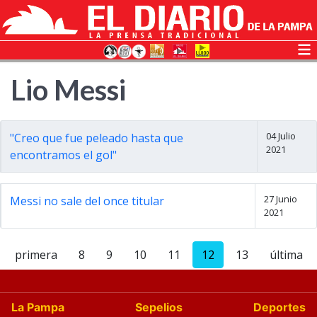
Lio Messi
04 Julio
"Creo que fue peleado hasta que
2021
encontramos el gol"
27 Junio
Messi no sale del once titular
2021
primera
8
9
10
11
12
13
última
La Pampa
Sepelios
Deportes