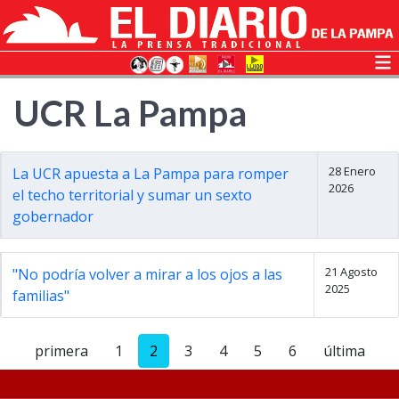
UCR La Pampa
28 Enero
La UCR apuesta a La Pampa para romper
2026
el techo territorial y sumar un sexto
gobernador
21 Agosto
"No podría volver a mirar a los ojos a las
2025
familias"
primera
1
2
3
4
5
6
última