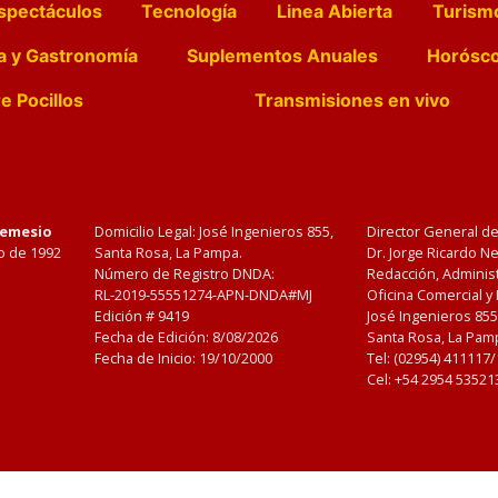
spectáculos
Tecnología
Linea Abierta
Turism
a y Gastronomía
Suplementos Anuales
Horósc
e Pocillos
Transmisiones en vivo
Nemesio
Domicilio Legal: José Ingenieros 855,
Director General d
o de 1992
Santa Rosa, La Pampa.
Dr. Jorge Ricardo 
Número de Registro DNDA:
Redacción, Administ
RL-2019-55551274-APN-DNDA#MJ
Oficina Comercial y
Edición #
9419
José Ingenieros 855
Fecha de Edición:
8/08/2026
Santa Rosa, La Pamp
Fecha de Inicio: 19/10/2000
Tel: (02954) 411117
Cel: +54 2954 53521