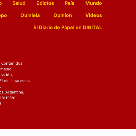
o
Salud
Edictos
País
Mundo
opo
Quiniela
Opinion
Videos
El Diario de Papel en DIGITAL
e Contenidos:
Nemesio
ración,
 Planta Impresora:
,
a, Argentina.
/18/19/20
3