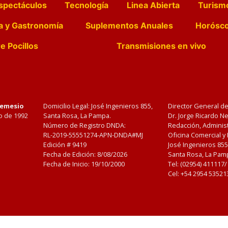
spectáculos
Tecnología
Linea Abierta
Turism
a y Gastronomía
Suplementos Anuales
Horósc
e Pocillos
Transmisiones en vivo
Nemesio
Domicilio Legal: José Ingenieros 855,
Director General d
o de 1992
Santa Rosa, La Pampa.
Dr. Jorge Ricardo 
Número de Registro DNDA:
Redacción, Administ
RL-2019-55551274-APN-DNDA#MJ
Oficina Comercial y
Edición #
9419
José Ingenieros 855
Fecha de Edición:
8/08/2026
Santa Rosa, La Pamp
Fecha de Inicio: 19/10/2000
Tel: (02954) 411117
Cel: +54 2954 53521