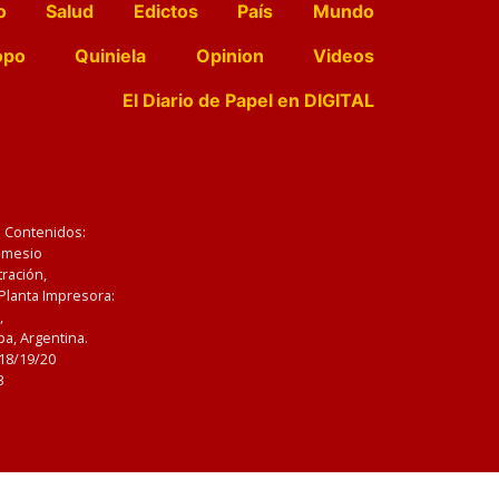
o
Salud
Edictos
País
Mundo
opo
Quiniela
Opinion
Videos
El Diario de Papel en DIGITAL
e Contenidos:
Nemesio
ración,
 Planta Impresora:
,
a, Argentina.
/18/19/20
3