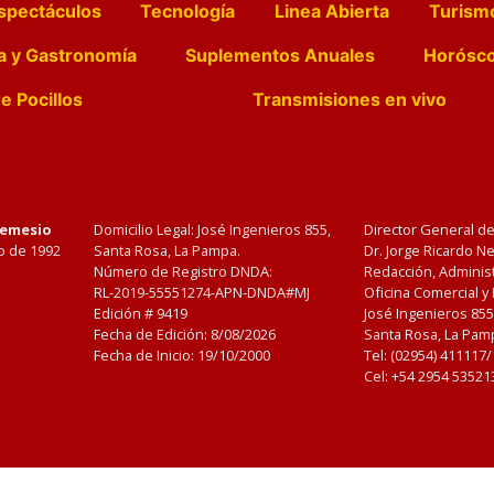
spectáculos
Tecnología
Linea Abierta
Turism
a y Gastronomía
Suplementos Anuales
Horósc
e Pocillos
Transmisiones en vivo
Nemesio
Domicilio Legal: José Ingenieros 855,
Director General d
o de 1992
Santa Rosa, La Pampa.
Dr. Jorge Ricardo 
Número de Registro DNDA:
Redacción, Administ
RL-2019-55551274-APN-DNDA#MJ
Oficina Comercial y
Edición #
9419
José Ingenieros 855
Fecha de Edición:
8/08/2026
Santa Rosa, La Pamp
Fecha de Inicio: 19/10/2000
Tel: (02954) 411117
Cel: +54 2954 53521