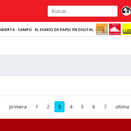
ABIERTA
CAMPO
EL DIARIO DE PAPEL EN DIGITAL
primera
1
2
3
4
5
6
7
última