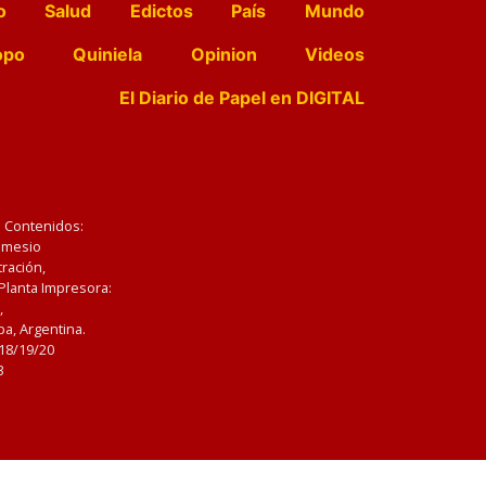
o
Salud
Edictos
País
Mundo
opo
Quiniela
Opinion
Videos
El Diario de Papel en DIGITAL
e Contenidos:
Nemesio
ración,
 Planta Impresora:
,
a, Argentina.
/18/19/20
3