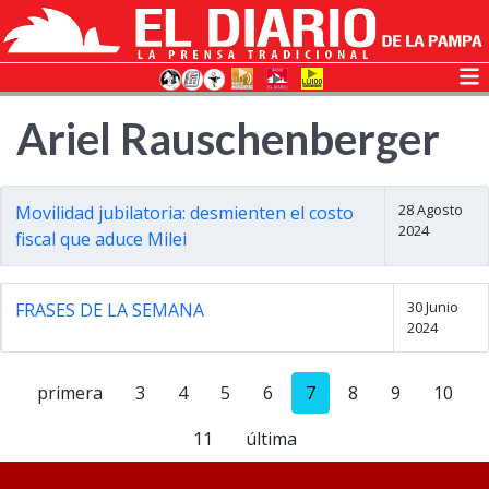
Ariel Rauschenberger
28 Agosto
Movilidad jubilatoria: desmienten el costo
2024
fiscal que aduce Milei
30 Junio
FRASES DE LA SEMANA
2024
primera
3
4
5
6
7
8
9
10
11
última