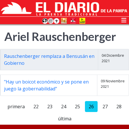
Ariel Rauschenberger
04 Diciembre
Rauschenberger remplaza a Bensusán en
2021
Gobierno
09 Noviembre
"Hay un boicot económico y se pone en
2021
juego la gobernabilidad"
primera
22
23
24
25
26
27
28
última