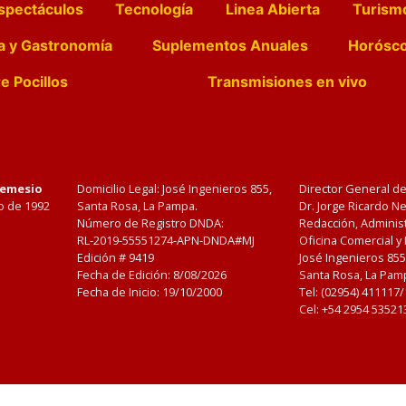
spectáculos
Tecnología
Linea Abierta
Turism
a y Gastronomía
Suplementos Anuales
Horósc
e Pocillos
Transmisiones en vivo
Nemesio
Domicilio Legal: José Ingenieros 855,
Director General d
o de 1992
Santa Rosa, La Pampa.
Dr. Jorge Ricardo 
Número de Registro DNDA:
Redacción, Administ
RL-2019-55551274-APN-DNDA#MJ
Oficina Comercial y
Edición #
9419
José Ingenieros 855
Fecha de Edición:
8/08/2026
Santa Rosa, La Pamp
Fecha de Inicio: 19/10/2000
Tel: (02954) 411117
Cel: +54 2954 53521