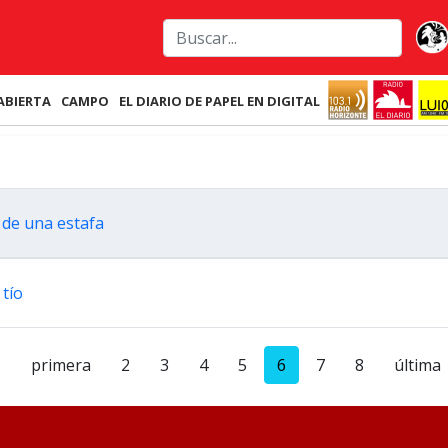
ABIERTA
CAMPO
EL DIARIO DE PAPEL EN DIGITAL
 de una estafa
 tío
primera
2
3
4
5
6
7
8
última