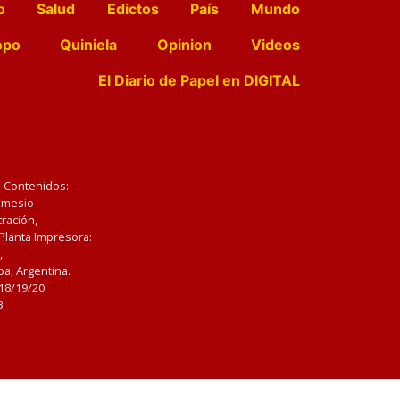
o
Salud
Edictos
País
Mundo
opo
Quiniela
Opinion
Videos
El Diario de Papel en DIGITAL
e Contenidos:
Nemesio
ración,
 Planta Impresora:
,
a, Argentina.
/18/19/20
3