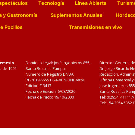
spectáculos
Tecnología
Linea Abierta
Turism
a y Gastronomía
Suplementos Anuales
Horósc
e Pocillos
Transmisiones en vivo
Nemesio
Domicilio Legal: José Ingenieros 855,
Director General d
o de 1992
Santa Rosa, La Pampa.
Dr. Jorge Ricardo 
Número de Registro DNDA:
Redacción, Administ
RL-2019-55551274-APN-DNDA#MJ
Oficina Comercial y
Edición #
9417
José Ingenieros 855
Fecha de Edición:
6/08/2026
Santa Rosa, La Pamp
Fecha de Inicio: 19/10/2000
Tel: (02954) 411117
Cel: +54 2954 53521