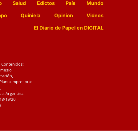
o
Salud
Edictos
País
Mundo
opo
Quiniela
Opinion
Videos
El Diario de Papel en DIGITAL
e Contenidos:
Nemesio
ración,
 Planta Impresora:
,
a, Argentina.
/18/19/20
3