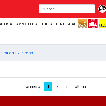
ABIERTA
CAMPO
EL DIARIO DE PAPEL EN DIGITAL
de muerte y le robó
primera
1
2
3
última