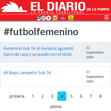
#futbolfemenino
22
Femenino sub 16: el Auriazul aguantó
Septiembre
fuera de casa y se quedó con el título
2024
21
All Boys, campeón Sub 16
Septiembre
2024
primera
1
2
3
4
5
6
7
8
última