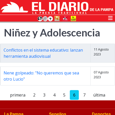
Niñez y Adolescencia
11 Agosto
Conflictos en el sistema educativo: lanzan
2023
herramienta audiovisual
07 Agosto
Nene golpeado: "No queremos que sea
2023
otro Lucio"
primera
2
3
4
5
6
7
última
La Pampa
Sepelios
Deportes