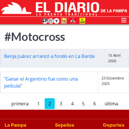
#Motocross
13 Abril
Benja Juárez arrancó a fondo en La Barda
2026
23 Diciembre
"Ganar el Argentino fue como una
2025
película"
primera
1
2
3
4
5
6
última
La Pampa
Sepelios
Deportes