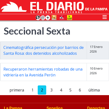
Seccional Sexta
17 Enero
Cinematográfica persecución por barrios de
2026
Santa Rosa: dos detenidos alcoholizados
10 Enero
Recuperaron herramientas robadas de una
2026
vidriería en la Avenida Perón
primera
1
2
3
4
5
6
última
La Pampa
Sepelios
Deportes