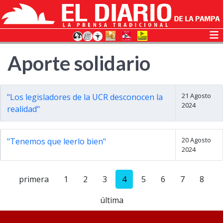
Aporte solidario
21 Agosto
"Los legisladores de la UCR desconocen la
2024
realidad"
20 Agosto
"Tenemos que leerlo bien"
2024
primera
1
2
3
4
5
6
7
8
última