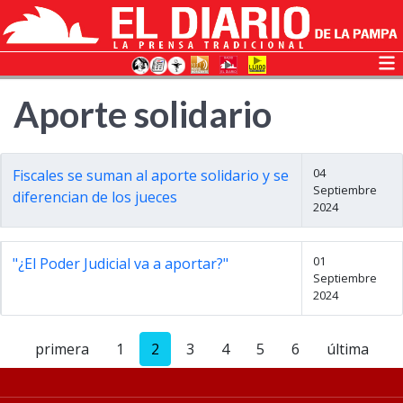
Aporte solidario
04
Fiscales se suman al aporte solidario y se
Septiembre
diferencian de los jueces
2024
01
"¿El Poder Judicial va a aportar?"
Septiembre
2024
primera
1
2
3
4
5
6
última