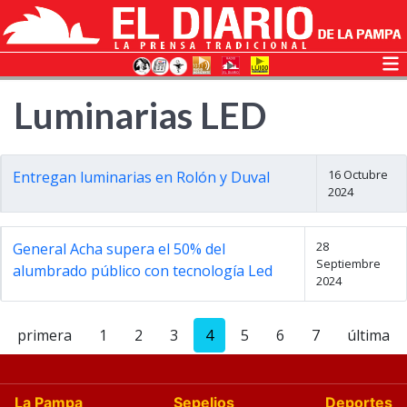
Luminarias LED
16 Octubre
Entregan luminarias en Rolón y Duval
2024
28
General Acha supera el 50% del
Septiembre
alumbrado público con tecnología Led
2024
primera
1
2
3
4
5
6
7
última
La Pampa
Sepelios
Deportes