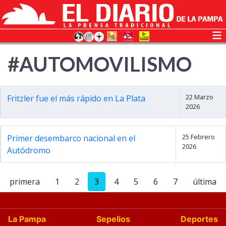
#AUTOMOVILISMO
22 Marzo
Fritzler fue el más rápido en La Plata
2026
25 Febrero
Primer desembarco nacional en el
2026
Autódromo
primera
1
2
3
4
5
6
7
última
La Pampa
Sepelios
Deportes