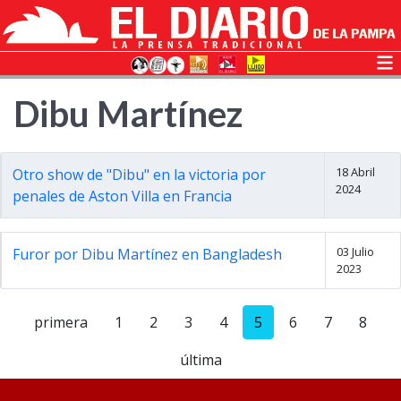
Dibu Martínez
18 Abril
Otro show de "Dibu" en la victoria por
2024
penales de Aston Villa en Francia
03 Julio
Furor por Dibu Martínez en Bangladesh
2023
primera
1
2
3
4
5
6
7
8
última