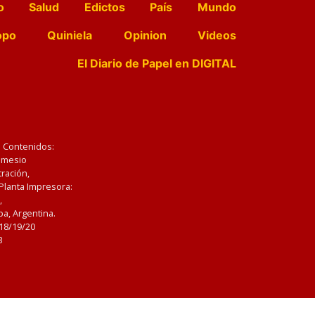
o
Salud
Edictos
País
Mundo
opo
Quiniela
Opinion
Videos
El Diario de Papel en DIGITAL
e Contenidos:
Nemesio
ración,
 Planta Impresora:
,
a, Argentina.
/18/19/20
3