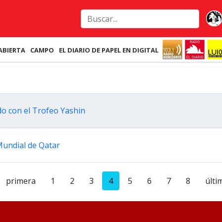
ABIERTA
CAMPO
EL DIARIO DE PAPEL EN DIGITAL
do con el Trofeo Yashin
 Mundial de Qatar
primera
1
2
3
4
5
6
7
8
últi