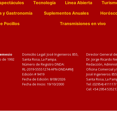
spectáculos
Tecnología
Linea Abierta
Turism
a y Gastronomía
Suplementos Anuales
Horósc
e Pocillos
Transmisiones en vivo
Nemesio
Domicilio Legal: José Ingenieros 855,
Director General d
o de 1992
Santa Rosa, La Pampa.
Dr. Jorge Ricardo 
Número de Registro DNDA:
Redacción, Administ
RL-2019-55551274-APN-DNDA#MJ
Oficina Comercial y
Edición #
9419
José Ingenieros 855
Fecha de Edición:
8/08/2026
Santa Rosa, La Pamp
Fecha de Inicio: 19/10/2000
Tel: (02954) 411117
Cel: +54 2954 53521