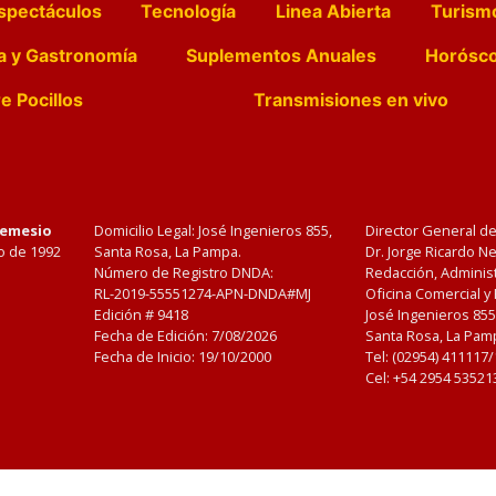
spectáculos
Tecnología
Linea Abierta
Turism
a y Gastronomía
Suplementos Anuales
Horósc
e Pocillos
Transmisiones en vivo
Nemesio
Domicilio Legal: José Ingenieros 855,
Director General d
o de 1992
Santa Rosa, La Pampa.
Dr. Jorge Ricardo 
Número de Registro DNDA:
Redacción, Administ
RL-2019-55551274-APN-DNDA#MJ
Oficina Comercial y
Edición #
9418
José Ingenieros 855
Fecha de Edición:
7/08/2026
Santa Rosa, La Pamp
Fecha de Inicio: 19/10/2000
Tel: (02954) 411117
Cel: +54 2954 53521