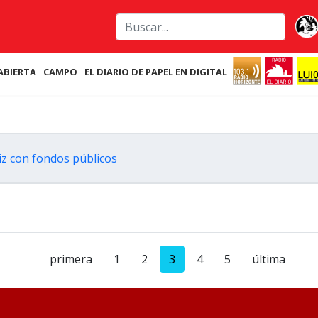
ABIERTA
CAMPO
EL DIARIO DE PAPEL EN DIGITAL
iz con fondos públicos
primera
1
2
3
4
5
última