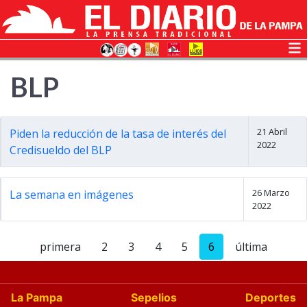
BLP
21 Abril
Piden la reducción de la tasa de interés del
2022
Credisueldo del BLP
26 Marzo
La semana en imágenes
2022
primera
2
3
4
5
6
última
La Pampa
Sepelios
Deportes