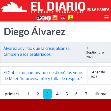
Diego Álvarez
11
Álvarez advirtió que la crisis alcanza
Septiembre
también a los asalariados
2025
04 Agosto
El Gobierno pampeano cuestionó los vetos
2025
de Milei: "improvisación y falta de respeto"
primera
1
2
3
4
5
6
7
última