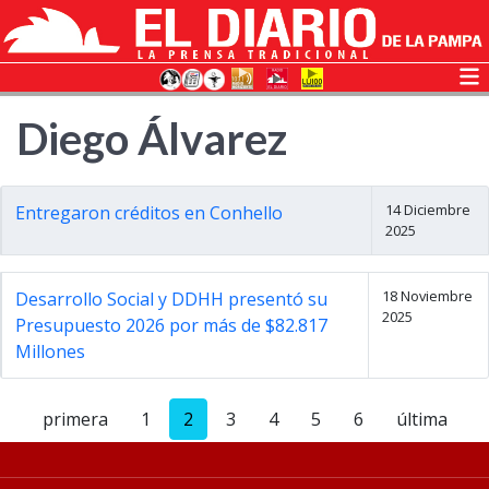
Diego Álvarez
14 Diciembre
Entregaron créditos en Conhello
2025
18 Noviembre
Desarrollo Social y DDHH presentó su
2025
Presupuesto 2026 por más de $82.817
Millones
primera
1
2
3
4
5
6
última