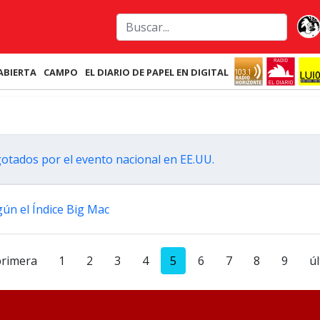
ABIERTA
CAMPO
EL DIARIO DE PAPEL EN DIGITAL
gotados por el evento nacional en EE.UU.
ún el Índice Big Mac
primera
1
2
3
4
5
6
7
8
9
ú