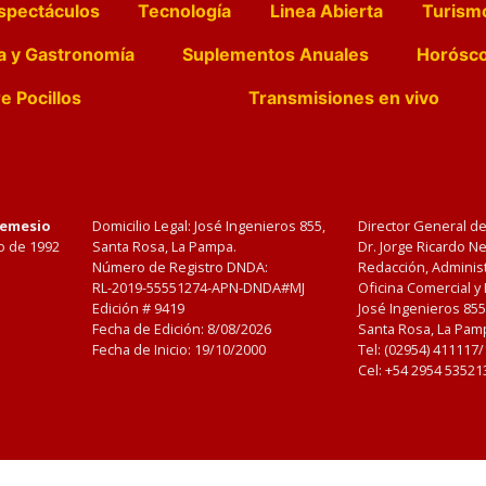
spectáculos
Tecnología
Linea Abierta
Turism
a y Gastronomía
Suplementos Anuales
Horósc
e Pocillos
Transmisiones en vivo
Nemesio
Domicilio Legal: José Ingenieros 855,
Director General d
o de 1992
Santa Rosa, La Pampa.
Dr. Jorge Ricardo 
Número de Registro DNDA:
Redacción, Administ
RL-2019-55551274-APN-DNDA#MJ
Oficina Comercial y
Edición #
9419
José Ingenieros 855
Fecha de Edición:
8/08/2026
Santa Rosa, La Pamp
Fecha de Inicio: 19/10/2000
Tel: (02954) 411117
Cel: +54 2954 53521