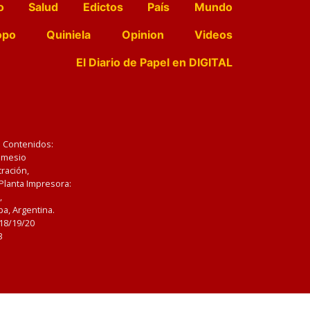
o
Salud
Edictos
País
Mundo
opo
Quiniela
Opinion
Videos
El Diario de Papel en DIGITAL
e Contenidos:
Nemesio
ración,
 Planta Impresora:
,
a, Argentina.
/18/19/20
3