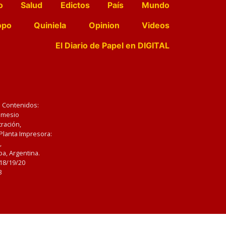
o
Salud
Edictos
País
Mundo
opo
Quiniela
Opinion
Videos
El Diario de Papel en DIGITAL
e Contenidos:
Nemesio
ración,
 Planta Impresora:
,
a, Argentina.
/18/19/20
3