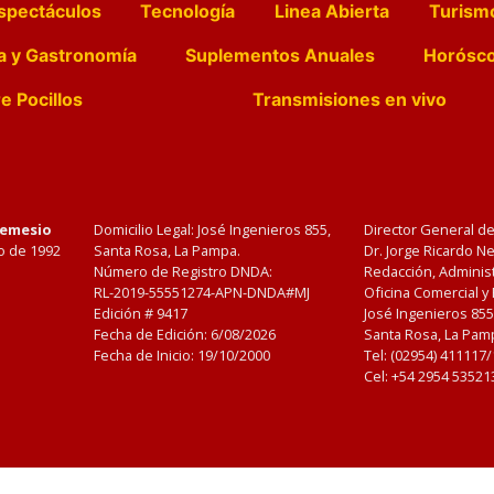
spectáculos
Tecnología
Linea Abierta
Turism
a y Gastronomía
Suplementos Anuales
Horósc
e Pocillos
Transmisiones en vivo
Nemesio
Domicilio Legal: José Ingenieros 855,
Director General d
o de 1992
Santa Rosa, La Pampa.
Dr. Jorge Ricardo 
Número de Registro DNDA:
Redacción, Administ
RL-2019-55551274-APN-DNDA#MJ
Oficina Comercial y
Edición #
9417
José Ingenieros 855
Fecha de Edición:
6/08/2026
Santa Rosa, La Pamp
Fecha de Inicio: 19/10/2000
Tel: (02954) 411117
Cel: +54 2954 53521