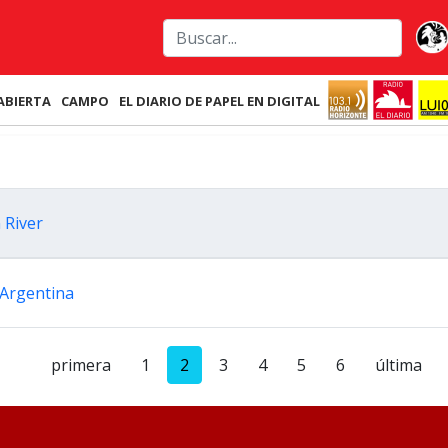
ABIERTA
CAMPO
EL DIARIO DE PAPEL EN DIGITAL
 River
e Argentina
primera
1
2
3
4
5
6
última