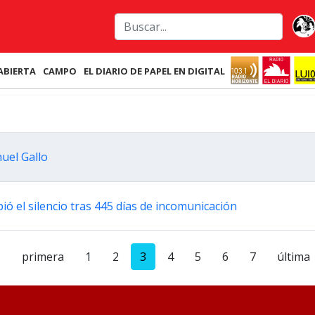
ABIERTA
CAMPO
EL DIARIO DE PAPEL EN DIGITAL
uel Gallo
ió el silencio tras 445 días de incomunicación
primera
1
2
3
4
5
6
7
última