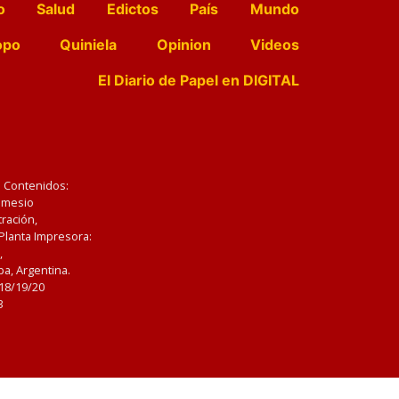
o
Salud
Edictos
País
Mundo
opo
Quiniela
Opinion
Videos
El Diario de Papel en DIGITAL
e Contenidos:
Nemesio
ración,
 Planta Impresora:
,
a, Argentina.
/18/19/20
3