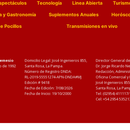
spectáculos
Tecnología
Linea Abierta
Turism
a y Gastronomía
Suplementos Anuales
Horósc
e Pocillos
Transmisiones en vivo
Nemesio
Domicilio Legal: José Ingenieros 855,
Director General d
o de 1992
Santa Rosa, La Pampa.
Dr. Jorge Ricardo 
Número de Registro DNDA:
Redacción, Administ
RL-2019-55551274-APN-DNDA#MJ
Oficina Comercial y
Edición #
9418
José Ingenieros 855
Fecha de Edición:
7/08/2026
Santa Rosa, La Pamp
Fecha de Inicio: 19/10/2000
Tel: (02954) 411117
Cel: +54 2954 53521