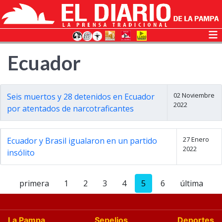
Ecuador
02 Noviembre
Seis muertos y 28 detenidos en Ecuador
2022
por atentados de narcotraficantes
27 Enero
Ecuador y Brasil igualaron en un partido
2022
insólito
primera
1
2
3
4
5
6
última
La Pampa
Sepelios
Deportes